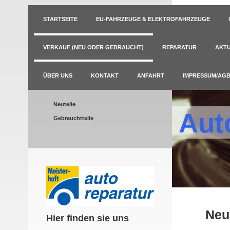
STARTSEITE
EU-FAHRZEUGE & ELEKTROFAHRZEUGE
VERKAUF (NEU ODER GEBRAUCHT)
REPARATUR
AKTU
ÜBER UNS
KONTAKT
ANFAHRT
IMPRESSUM/AG
Neuteile
Aut
Gebrauchtteile
Neu
Hier finden sie uns