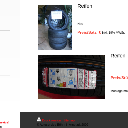
Reifen
Neu
Preis/Satz €
i
nkl. 19% MWSt.
Reifen
Preis/St
Montage mög
Druckversion
|
Sitemap
rvice!
© Autoservice Böhm in Arnstadt 2009
en