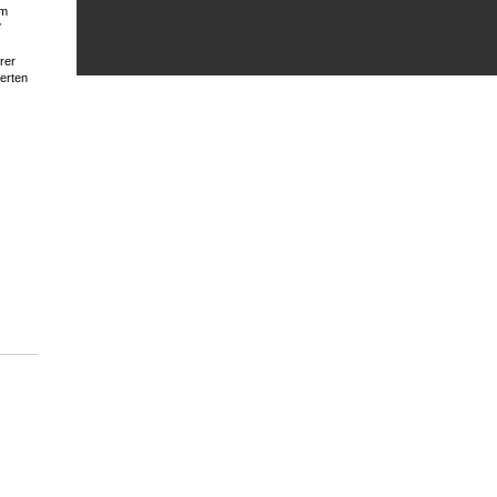
im
7
rer
erten