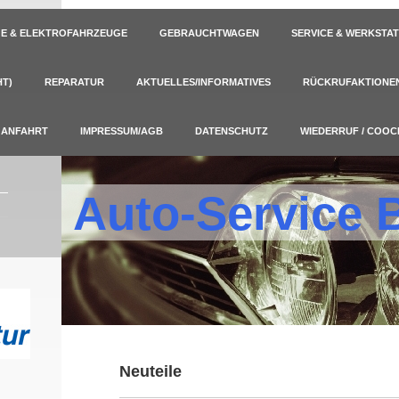
E & ELEKTROFAHRZEUGE
GEBRAUCHTWAGEN
SERVICE & WERKSTA
T)
REPARATUR
AKTUELLES/INFORMATIVES
RÜCKRUFAKTIONEN 
ANFAHRT
IMPRESSUM/AGB
DATENSCHUTZ
WIEDERRUF / COOC
Auto-Service
Neuteile