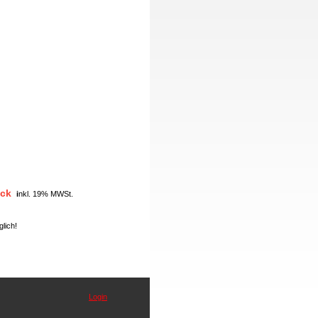
ück
i
nkl. 19% MWSt.
lich!
Login